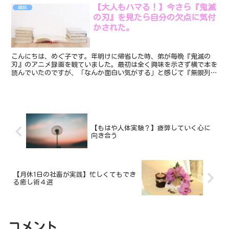
【大人もハマる！】今さら『鬼滅
雑談
の刃』を見たら自分の欠点に気付
かされた。
こんにちは、めぐ子です。年明けに帰省した時、弟が毎晩『鬼滅の
刃』のアニメ録画を観ていました。最初は全く興味を示さず横で本を
読んでいたのですが、「なんか面白い気がする」と感じて『無限列車
劇場版』を見始めた時は一緒に観ました。もう、めちゃくちゃ...
【もはや人体実験？】疲弊していく心に
向き合う
【月休1日の社畜が実践】忙しくてもでき
る癒し術４選
コメント