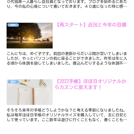
０代独身一人暮らし会社員となっております。ブログを始めるにあた
り、今の私の心境について書いておきます。４０歳になった時に感じ
たこと４０歳になった時、ふとこんなことを考えました。日...
【再スタート】近況と今年の目標
雑談
こんにちは、めぐ子です。前回の更新からだいぶ間が空いてしまいま
したが、やっとパソコンの前に座ることができました。昨年は冬に入
る頃から体調を崩してしまいました。寝込んだりするような体調不良
ではなく、仕事も休むことなく過ごせてはいたのですが、と...
【2022手帳】ほぼ日オリジナルか
雑談
らカズンに変えます！
そろそろ来年の手帳どうしようかな？と考える季節になりましたね。
私は毎年ほぼ日手帳のオリジナルサイズを購入していて、主に日記と
して使っています。ここ数年は遊びに行くこともなく、書くこともな
いので、とりあえず同じものを買っておけばいいか、と思っ...