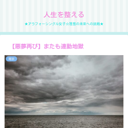
人生を整える
★アラフォーシングル女子☆理想の未来への挑戦★
【悪夢再び】またも連勤地獄
雑談